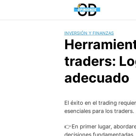
Saltar
al
contenido
INVERSIÓN Y FINANZAS
Herramient
traders: Lo
adecuado
El éxito en el trading requ
esenciales para los traders.
👉 En primer lugar, aborda
decisiones fundamentadas.