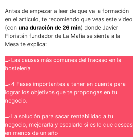
Antes de empezar a leer de que va la formación
en el articulo, te recomiendo que veas este video
(con
una duración de 26 min
) donde Javier
Floristán fundador de La Mafia se sienta a la
Mesa te explica:
🍳 Las causas más comunes del fracaso en la
hostelería
🍳 4 Fases importantes a tener en cuenta para
lograr los objetivos que te propongas en tu
negocio.
🍳 La solución para sacar rentabilidad a tu
negocio, mejorarla y escalarlo si es lo que deseas
en menos de un año